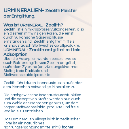
URMINERALIEN-
Zeolith Meister
der Entgiftung.
Was ist
Zeolith?
URMINERAL
-
Zeolith ist ein mikroporöses Vulkangestein, also
ein Gestein mit winzigen Poren, die einst
durch vulkanische Gaseinschlüsse
entstanden sind. Zeolith entgiftet mittels
Ionenaustausch Stoffwechselabfallprodukte.
Zeolith entgiftet mittels
URMINERAL
-
Adsorption
Über die Adsorption werden beispielsweise
auch Bakteriengifte vom Zeolith entgiftet,
außerdem Zytokine (entzündungsfördernde
Stoffe), freie Radikale und
Stoffwechselabfallprodukte.
Zeolith führt durch Ionenaustausch außerdem
dem Menschen notwendige Mineralien zu.
Die nachgewiesene Ionenaustauschfunktion
und die adsorptiven Kräfte werden nun auch
zum Wohle des Menschen genutzt, um dem
Körper
S
toffwechselabfallprodukte
und freie
Radikale zu entziehen.
Das
Urmineralien
Klinoptilolith in zeolitischer
Form ist ein natürliches
Nahrungsergänzungsmittel mit
3-facher