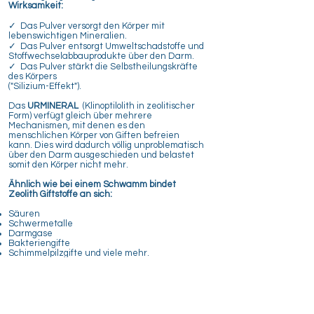
Wirksamkeit:
✓ Das Pulver versorgt den Körper mit
lebenswichtigen Mineralien.
✓ Das Pulver entsorgt Umweltschadstoffe und
Stoffwechselabbauprodukte über den Darm.
✓ Das Pulver stärkt die Selbstheilungskräfte
des Körpers
("Silizium-Effekt").
Das
URMINERAL
(Klinoptilolith in zeolitischer
Form)​ verfügt gleich über mehrere
Mechanismen, mit denen es den
menschlichen Körper von Giften befreien
kann. Dies wird dadurch völlig unproblematisch
über den Darm ausgeschieden und belastet
somit den Körper nicht mehr.
Ähnlich wie bei einem Schwamm bindet
Zeolith Giftstoffe an sich:
Säuren
Schwermetalle
Darmgase
Bakteriengifte
Schimmelpilzgifte und viele mehr.
URMINERALIEN wird aus natürlichen
Sedimentgesteinen von Klinoptilolith
Zeolith (>88%) durch Hightech-