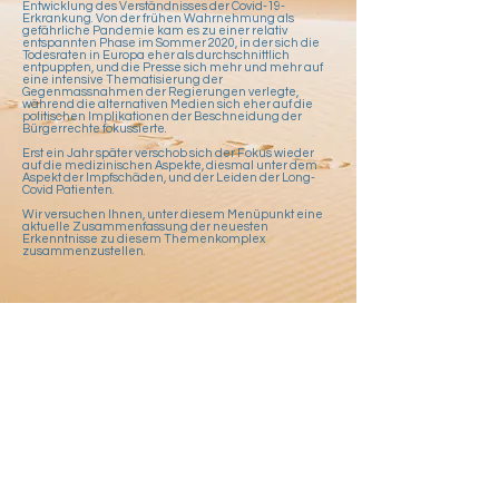
Entwicklung des Verständnisses der Covid-19-
Erkrankung. Von der frühen Wahrnehmung als
gefährliche Pandemie kam es zu einer relativ
entspannten Phase im Sommer 2020, in der sich die
Todesraten in Europa eher als durchschnittlich
entpuppten, und die Presse sich mehr und mehr auf
eine intensive Thematisierung der
Gegenmassnahmen der Regierungen verlegte,
während die alternativen Medien sich eher auf die
politischen Implikationen der Beschneidung der
Bürgerrechte fokussierte.
Erst ein Jahr später verschob sich der Fokus wieder
auf die medizinischen Aspekte, diesmal unter dem
Aspekt der Impfschäden, und der Leiden der Long-
Covid Patienten.
Wir versuchen Ihnen, unter diesem Menüpunkt eine
aktuelle Zusammenfassung der neuesten
Erkenntnisse zu diesem Themenkomplex
zusammenzustellen.