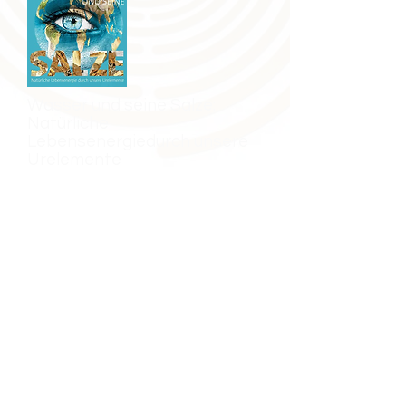
Wasser und seine Salze:
Natürliche
Lebensenergiedurch unsere
Urelemente
ISBN
9783895397172
Wasser in Verbindung und Interaktion
mit allen existierenden Salzen sind
unsere elementarsten Heilmittel, die
seit Menschengedenken erfolgreich
genutzt werden und stellen die Basis
im Lebenszyklus des Menschen als
offenem System unseres elektrischen
Wesens dar. Strukturiertes Wasser und
vornehmlich Siliziumsalze spielen dabei
für unsere Zellfunktionen eine
bedeutsam wichtige Rolle.
Dieses neue Standardwerk